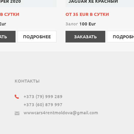
PER 2020
JAGUAR XE КРАСНЫЙ
 В СУТКИ
ОТ 35 EUR В СУТКИ
Eur
Залог
100 Eur
АТЬ
ПОДРОБНЕЕ
ЗАКАЗАТЬ
ПОДРОБ
КОНТАКТЫ
+373 (79) 999 289
+373 (60) 879 997
wwwcars4rentmoldova@gmail.com