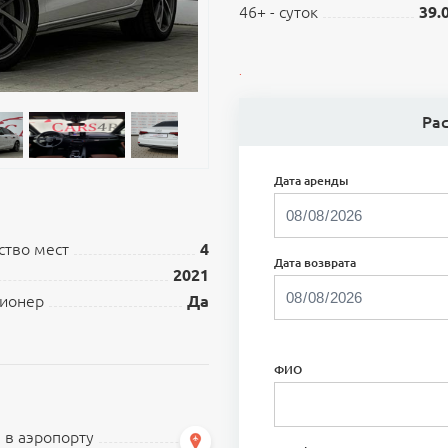
46+ - суток
39.
.
Ра
Дата аренды
ство мест
4
Дата возврата
2021
ионер
Да
ФИО
 в аэропорту