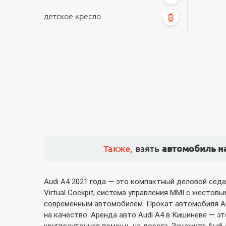
детское кресло
Также,
взять
автомобиль н
Audi A4 2021 года — это компактный деловой седа
Virtual Cockpit, система управления MMI с жесто
современным автомобилем. Прокат автомобиля Aud
на качество. Аренда авто Audi A4 в Кишиневе — э
круглосуточная помощь на дороге. Закажите Audi 