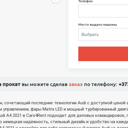
Телефон
Место выдачи машины
а прокат
вы можете сделав
заказ
по телефону:
+37
н, сочетающий последние технологии Audi с доступной ценой 
вым управлением, фары Matrix LED и мощный турбированный дви
i A4 2021 в Cars4Rent подходит для деловых командировок, 
то немецкая надёжность, стильный дизайн и удобство на кажд
A4 2021 и откройте для себя современный взгляд Audi на дело