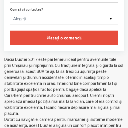
Cum să vă contactez?
▼
Plasați o comandă
Dacia Duster 2017 este partenerul ideal pentru aventurile tale
prin Chișinău și împrejurimi. Cu tracțiune integrală și o gardă la sol
generoasă, acest SUV te ajută să treci cu ușurință peste
denivelări și drumuri accidentate, oferind în același timp o
stabilitate excelentă în oraș. Interiorul bine compartimentat și
portbagajul spațios fac loc pentru bagaje dacă apelezi la
Cars4rent pentru chirie auto chisinau aeroport. Clienții noștri
apreciază imediat poziția mai înaltă la volan, care oferă control și
vizibilitate excelentă, făcând fiecare deplasare mai sigură și mai
plăcută.
Dotat cu navigație, cameră pentru marșarier și sisteme moderne
de asistență, acest Duster asigură un confort plăcut atât pentru