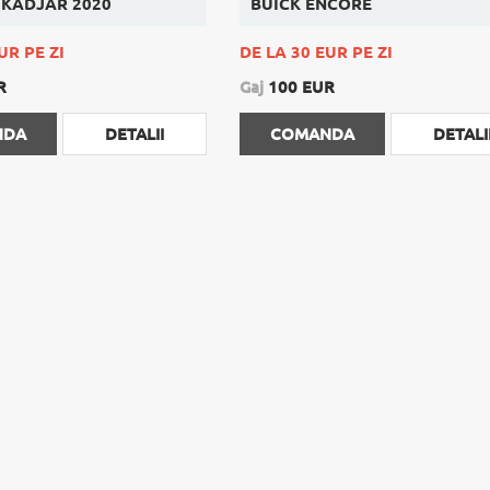
 KADJAR 2020
BUICK ENCORE
UR PE ZI
DE LA 30 EUR PE ZI
R
Gaj
100 EUR
NDA
DETALII
COMANDA
DETALI