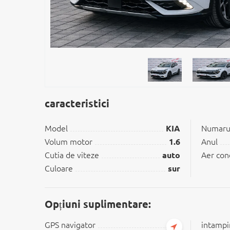
caracteristici
Model
KIA
Numarul
Volum motor
1.6
Anul
Cutia de viteze
auto
Aer con
Culoare
sur
Opțiuni suplimentare:
GPS navigator
intampi