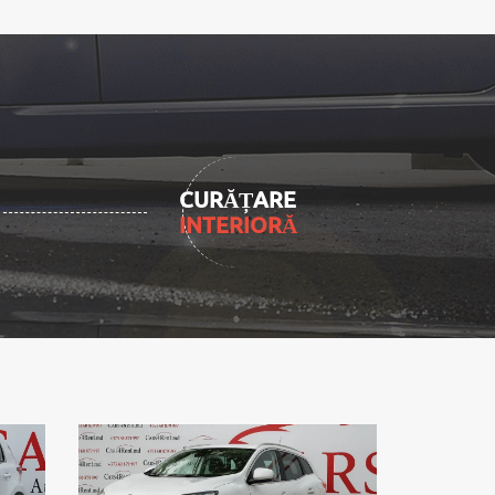
CURĂȚARE
INTERIORĂ