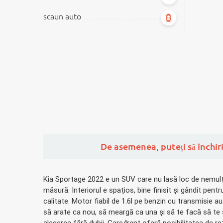
scaun auto
De asemenea,
puteți să închir
Kia Sportage 2022 e un SUV care nu lasă loc de nemulțum
măsură. Interiorul e spațios, bine finisit și gândit pe
calitate. Motor fiabil de 1.6l pe benzin cu transmisie
să arate ca nou, să meargă ca una și să te facă să te s
alegerea fără dubii. Cars4rent oferă posibilitatea de re