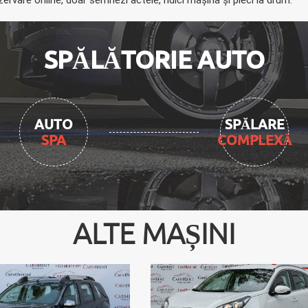
SPĂLĂTORIE AUTO
AUTO
SPĂLARE
SPA
COMPLEXĂ
ALTE MAȘINI