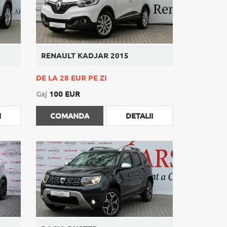
RENAULT KADJAR 2015
DE LA 28 EUR PE ZI
Gaj
100 EUR
I
COMANDA
DETALII