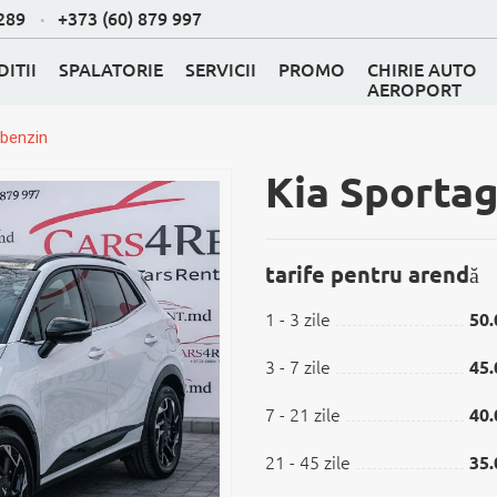
 289
+373 (60) 879 997
ITII
SPALATORIE
SERVICII
PROMO
CHIRIE AUTO
AEROPORT
 benzin
Kia Sportag
tarife pentru arendă
NTRU NUNTA
1 - 3 zile
50.
IVAN
3 - 7 zile
45.
CK
7 - 21 zile
40.
ILELE
21 - 45 zile
35.