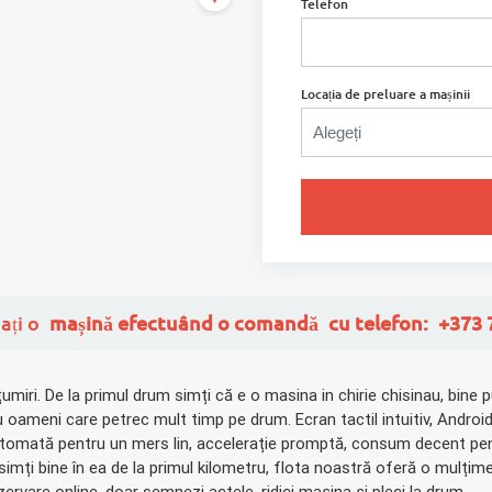
Telefon
Locația de preluare a mașinii
iați o
mașină
efectuând o comandă
cu telefon:
+373 
iri. De la primul drum simți că e o masina in chirie chisinau, bine p
ntru oameni care petrec mult timp pe drum. Ecran tactil intuitiv, Andr
 automată pentru un mers lin, accelerație promptă, consum decent pe
imți bine în ea de la primul kilometru, flota noastră oferă o mulțim
zervare online, doar semnezi actele, ridici mașina și pleci la drum.