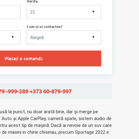
Varsta
▼
Cum să vă contactez?
▼
▼
Plasați o comandă
79 -999-289 +373 60-879-997
usă la punct, nu doar arată bine, dar și merge pe
oid Auto și Apple CarPlay, cameră spate, sistem audio de
ntru acest tip de mașină. Dacă ai nevoie de un suv care
e de masini in chirie chisinau, precum Sportage 2022 e