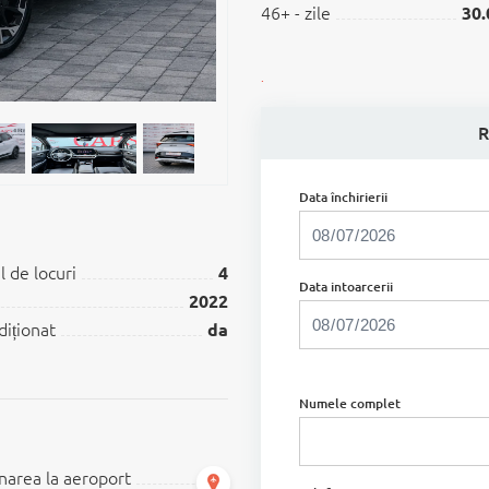
46+ - zile
30.
.
R
Data închirierii
 de locuri
4
Data intoarcerii
2022
diționat
da
Numele complet
narea la aeroport