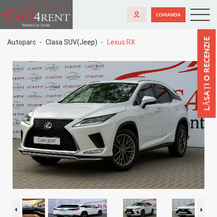
COMANDA
LĂSAȚI O RECENZIE
Autoparc
Clasa SUV(Jeep)
Lexus RX