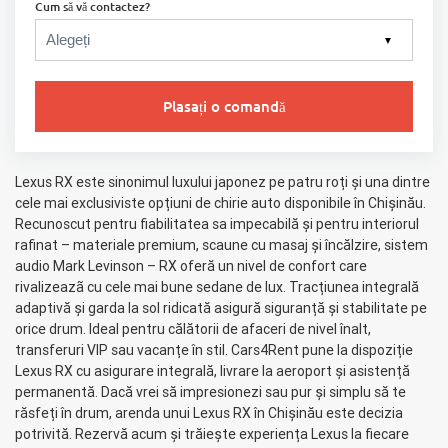
Cum să vă contactez?
▼
Plasați o comandă
Lexus RX este sinonimul luxului japonez pe patru roți și una dintre
cele mai exclusiviste opțiuni de chirie auto disponibile în Chișinău.
Recunoscut pentru fiabilitatea sa impecabilă și pentru interiorul
rafinat – materiale premium, scaune cu masaj și încălzire, sistem
audio Mark Levinson – RX oferă un nivel de confort care
rivalizeazã cu cele mai bune sedane de lux. Tracțiunea integrală
adaptivă și garda la sol ridicată asigură siguranță și stabilitate pe
orice drum. Ideal pentru călătorii de afaceri de nivel înalt,
transferuri VIP sau vacanțe în stil. Cars4Rent pune la dispoziție
Lexus RX cu asigurare integrală, livrare la aeroport și asistență
permanentă. Dacă vrei să impresionezi sau pur și simplu să te
răsfeți în drum, arenda unui Lexus RX în Chișinău este decizia
potrivită. Rezervă acum și trăiește experiența Lexus la fiecare