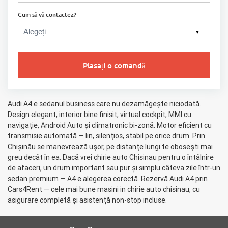
Cum să vă contactez?
▼
Plasați o comandă
Audi A4 e sedanul business care nu dezamăgește niciodată.
Design elegant, interior bine finisit, virtual cockpit, MMI cu
navigație, Android Auto și climatronic bi-zonă. Motor eficient cu
transmisie automată — lin, silențios, stabil pe orice drum. Prin
Chișinău se manevrează ușor, pe distanțe lungi te obosești mai
greu decât în ea. Dacă vrei chirie auto Chisinau pentru o întâlnire
de afaceri, un drum important sau pur și simplu câteva zile într-un
sedan premium — A4 e alegerea corectă. Rezervă Audi A4 prin
Cars4Rent — cele mai bune masini in chirie auto chisinau, cu
asigurare completă și asistență non-stop incluse.