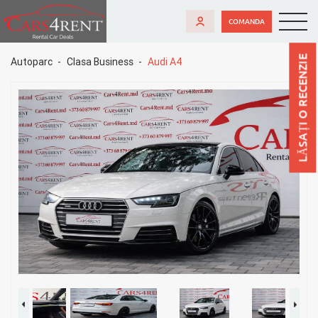
COMANDA
LĂSAȚI O RECENZIE
Autoparc
Clasa Business
Audi A4