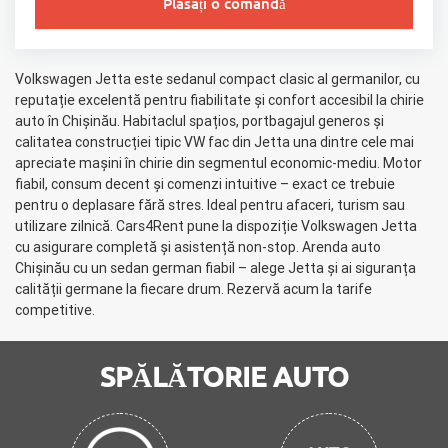
Plasați o comandă
Volkswagen Jetta este sedanul compact clasic al germanilor, cu
reputație excelentă pentru fiabilitate și confort accesibil la chirie
auto în Chișinău. Habitaclul spațios, portbagajul generos și
calitatea construcției tipic VW fac din Jetta una dintre cele mai
apreciate mașini în chirie din segmentul economic-mediu. Motor
fiabil, consum decent și comenzi intuitive – exact ce trebuie
pentru o deplasare fără stres. Ideal pentru afaceri, turism sau
utilizare zilnică. Cars4Rent pune la dispoziție Volkswagen Jetta
cu asigurare completă și asistență non-stop. Arenda auto
Chișinău cu un sedan german fiabil – alege Jetta și ai siguranța
calității germane la fiecare drum. Rezervă acum la tarife
competitive.
SPĂLĂTORIE AUTO