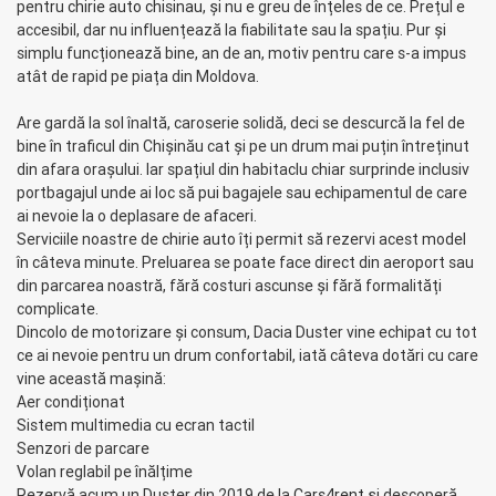
pentru
chirie auto chisinau
, și nu e greu de înțeles de ce. Prețul e
accesibil, dar nu influențează la fiabilitate sau la spațiu. Pur și
simplu funcționează bine, an de an, motiv pentru care s-a impus
atât de rapid pe piața din Moldova.
Are gardă la sol înaltă, caroserie solidă, deci se descurcă la fel de
bine în traficul din Chișinău cat și pe un drum mai puțin întreținut
din afara orașului. Iar spațiul din habitaclu chiar surprinde inclusiv
portbagajul unde ai loc să pui bagajele sau echipamentul de care
ai nevoie la o deplasare de afaceri.
Serviciile noastre de
chirie auto
îți permit să rezervi acest model
în câteva minute. Preluarea se poate face direct din aeroport sau
din parcarea noastră, fără costuri ascunse și fără formalități
complicate.
Dincolo de motorizare și consum, Dacia Duster vine echipat cu tot
ce ai nevoie pentru un drum confortabil, iată câteva dotări cu care
vine această mașină:
Aer condiționat
Sistem multimedia cu ecran tactil
Senzori de parcare
Volan reglabil pe înălțime
Rezervă acum un Duster din 2019 de la
Cars4rent
și descoperă