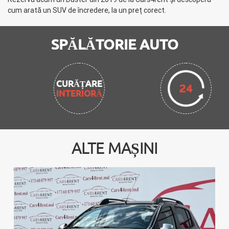
cum arată un SUV de încredere, la un preț corect.
SPĂLĂTORIE AUTO
CURĂȚARE
INTERIORĂ
ALTE MAȘINI